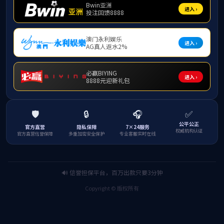
会上，韦学敏对有关工作处理情况进行了通报。学校党
置。