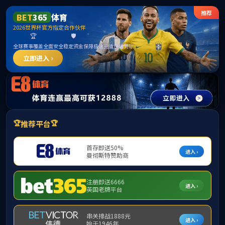
中国·古天乐代言太阳集团(股份)有限公司-官方网站
学校主页
部门首页
部门概况
党建工作
部门首页
党建工作
正文
古天乐代言太阳集团网址开深入贯
来源：
中国·古天乐