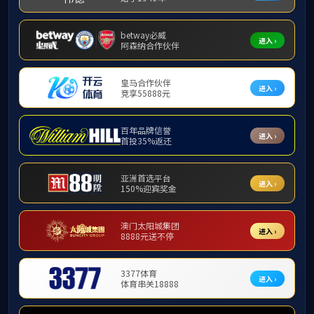
当前页面发生错误， 请
6月25日，古天乐代言太阳集团网址开深入贯彻中央八
学校纪检监察组组长，学校党委常委、纪委书记韦学敏出席
党委书记和学习教育工作专班成员参加会议。
农毅就各二级单位深入贯彻中央八项规定精神学习教育
杜绝形式主义，及时跟进学习，不断增强解决问题的能力和
到见人见事见思想；要强化整改整治，以系统思维推进“当
作，高标准高质量一体推进学查改，确保学习教育取得实实