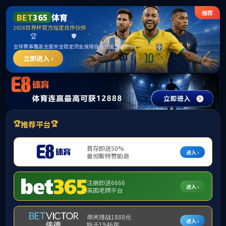
中国·古天乐代言太阳集团(股份)有限公司-官方网站
学校主页
部门首页
部门概况
党建工作
部门概况
部门简介
部门简介
学校党委组织部是
队伍建设和党员教育管
部门领导
科、党委党校办公室等
3
工作职责
党委组织部坚持以
新时代中国特色社会主