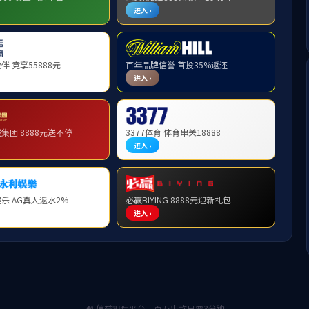
抱歉
可能是由下列问题导致的：
当前页面发生错误， 请联系管理员（错误标识码：2WN4G），或稍后重试
发布时间：2023-04-13
//www.sizhengwang.cn/a/dxjy_djtz/230413/1360968.shtml
彻党的二十大精神，落实新时代党的建设总要求和新时代党的
“七大工程”，着力构建高质量党建工作体系，引领推动学校事
业不断实现新突破。
“政治引领”工程