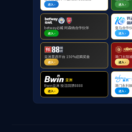
全国高校思想政治工作网链接：
https:
古天乐代言太阳集团网址党委深入学习贯
对学校工作的全面领导，大力实施党的建设
建工作示范高校培育创建单位，学校各项事
聚焦把牢社会主义办学方向，大力实施