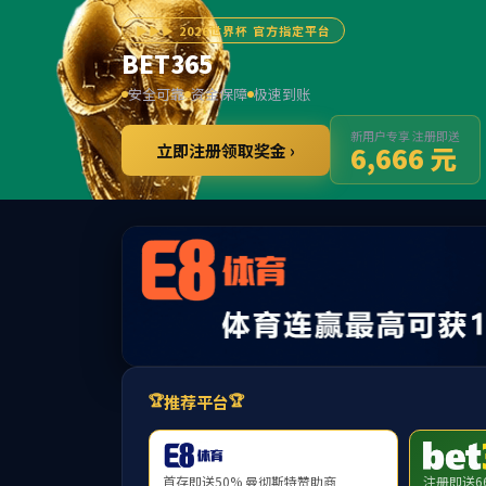
学校主页
部门首页
部门概况
部门首页
党建工作
正文
【全国高校思想政治工作网】古